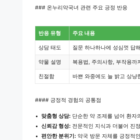
### 온누리약국녀 관련 주요 긍정 반응
반응 유형
주요 내용
상담 태도
질문 하나하나에 성심껏 답해
약물 설명
복용법, 주의사항, 부작용까
친절함
바쁜 와중에도 늘 밝고 상냥
#### 긍정적 경험의 공통점
맞춤형 상담:
단순한 약 조제를 넘어 환자
신뢰감 형성:
전문적인 지식과 더불어 진정
편안한 분위기:
약국 방문 자체를 긍정적인