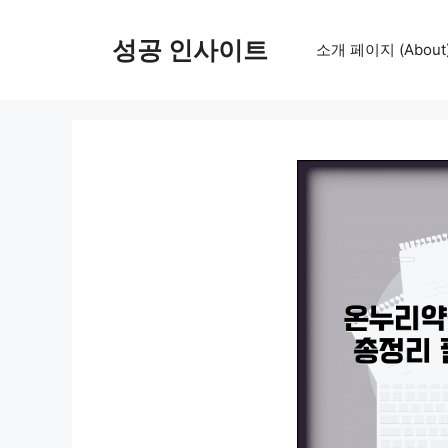
컨
텐
성공 인사이트
소개 페이지 (About
츠
로
건
너
뛰
기