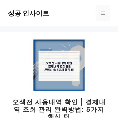
컨
텐
성공 인사이트
메
츠
로
뉴
건
너
뛰
기
오색전 사용내역 확인 | 결제내
역 조회 관리 완벽방법: 5가지
핵심 팁