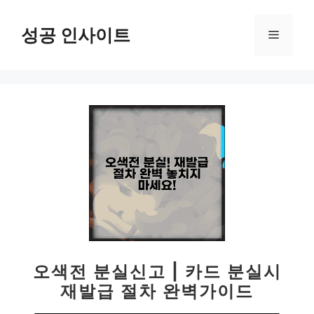
컨
텐
성공 인사이트
메
츠
로
뉴
건
너
뛰
기
오색전 분실신고 | 카드 분실시
재발급 절차 완벽가이드