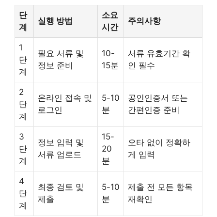
단
소요
실행 방법
주의사항
계
시간
1
필요 서류 및
10-
서류 유효기간 확
단
정보 준비
15분
인 필수
계
2
온라인 접속 및
5-10
공인인증서 또는
단
로그인
분
간편인증 준비
계
3
15-
정보 입력 및
오타 없이 정확하
단
20
서류 업로드
게 입력
계
분
4
최종 검토 및
5-10
제출 전 모든 항목
단
제출
분
재확인
계