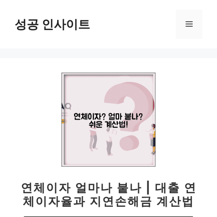
컨
텐
성공 인사이트
메
츠
로
뉴
건
너
뛰
기
연체이자 얼마나 붙나 | 대출 연
체이자율과 지연손해금 계산법