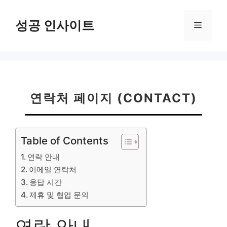
컨
텐
성공 인사이트
메
츠
로
뉴
건
너
뛰
기
연락처 페이지 (CONTACT)
Table of Contents
연락 안내
이메일 연락처
응답 시간
제휴 및 협업 문의
연락 안내