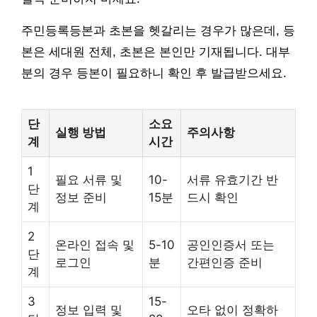
주민등록등본과 초본을 헷갈리는 경우가 많은데, 등
본은 세대원 전체, 초본은 본인만 기재됩니다. 대부
분의 경우 등본이 필요하니 확인 후 발급받으세요.
단
소요
실행 방법
주의사항
계
시간
1
필요 서류 및
10-
서류 유효기간 반
단
정보 준비
15분
드시 확인
계
2
온라인 접속 및
5-10
공인인증서 또는
단
로그인
분
간편인증 준비
계
3
15-
정보 입력 및
오타 없이 정확하