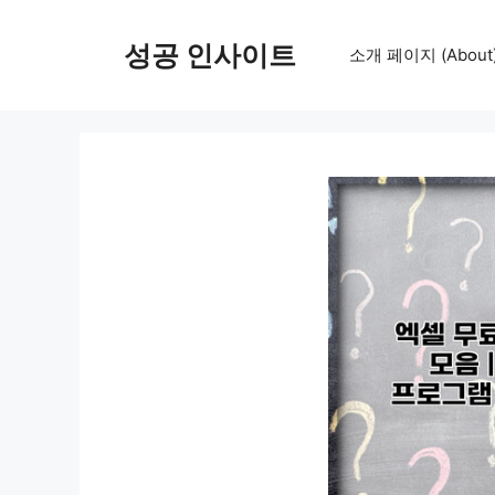
컨
텐
성공 인사이트
소개 페이지 (About
츠
로
건
너
뛰
기