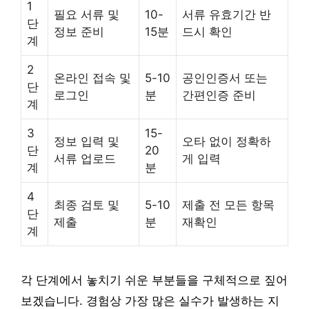
1
필요 서류 및
10-
서류 유효기간 반
단
정보 준비
15분
드시 확인
계
2
온라인 접속 및
5-10
공인인증서 또는
단
로그인
분
간편인증 준비
계
3
15-
정보 입력 및
오타 없이 정확하
단
20
서류 업로드
게 입력
계
분
4
최종 검토 및
5-10
제출 전 모든 항목
단
제출
분
재확인
계
각 단계에서 놓치기 쉬운 부분들을 구체적으로 짚어
보겠습니다. 경험상 가장 많은 실수가 발생하는 지