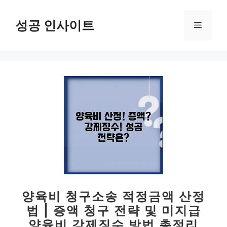
컨
텐
성공 인사이트
메
츠
로
뉴
건
너
뛰
기
양육비 청구소송 적정금액 산정
법 | 증액 청구 전략 및 미지급
양육비 강제징수 방법 총정리