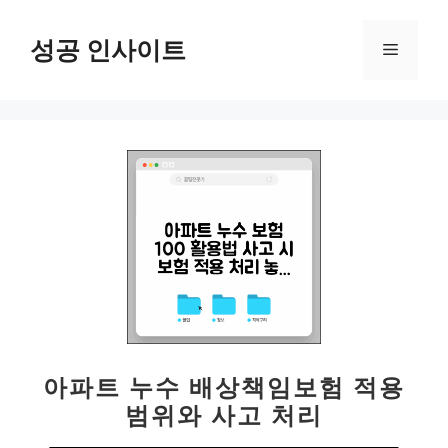
컨
텐
성공 인사이트
메
츠
로
뉴
건
너
뛰
기
아파트 누수 배상책임보험 적용
범위와 사고 처리