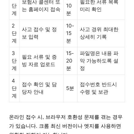
보험사 콜센터 또
필요한 서류 목록
단
10
는 홈페이지 접속
미리 확인
계
분
2
10-
사고 접수 및 정
사고 경위 최대한
단
15
보 입력
상세히 기록
계
분
3
15-
파일명은 내용 파
필요 서류 및 증
단
20
악 가능하도록 설
빙 자료 업로드
계
분
정
4
접수 확인 및 담
접수번호 반드시
단
5분
당자 안내
수령 및 보관
계
온라인 접수 시, 브라우저 호환성 문제를 겪는 경우
가 있습니다. 크롬 최신 버전이나 엣지를 사용하면