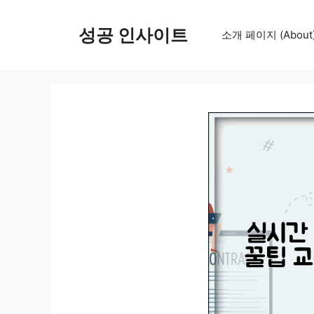
컨
텐
성공 인사이트
소개 페이지 (About
츠
로
건
너
뛰
기