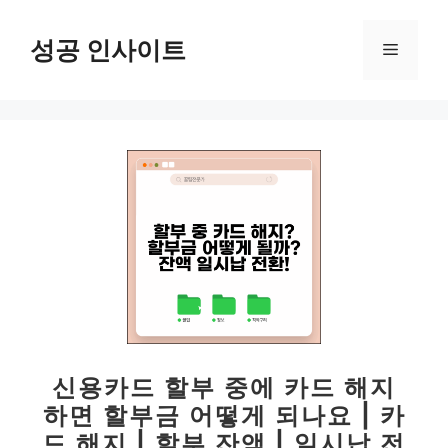
컨
텐
성공 인사이트
메
츠
로
뉴
건
너
뛰
기
신용카드 할부 중에 카드 해지
하면 할부금 어떻게 되나요 | 카
드 해지 | 할부 잔액 | 일시납 전