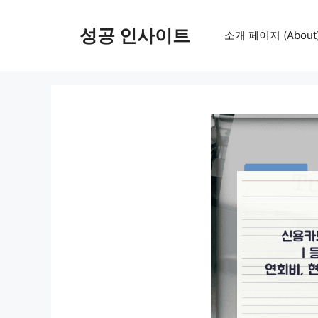
컨
텐
성공 인사이트
소개 페이지 (About
츠
로
건
너
뛰
기