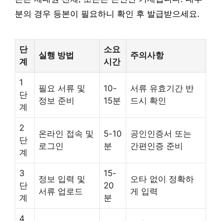
분의 경우 등본이 필요하니 확인 후 발급받으세요.
단
소요
실행 방법
주의사항
계
시간
1
필요 서류 및
10-
서류 유효기간 반
단
정보 준비
15분
드시 확인
계
2
온라인 접속 및
5-10
공인인증서 또는
단
로그인
분
간편인증 준비
계
3
15-
정보 입력 및
오타 없이 정확하
단
20
서류 업로드
게 입력
계
분
4