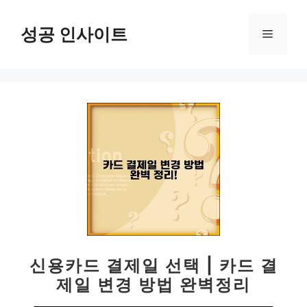
컨
텐
성공 인사이트
메
츠
로
뉴
건
너
뛰
기
신용카드 결제일 선택 | 카드 결
제일 변경 방법 완벽정리