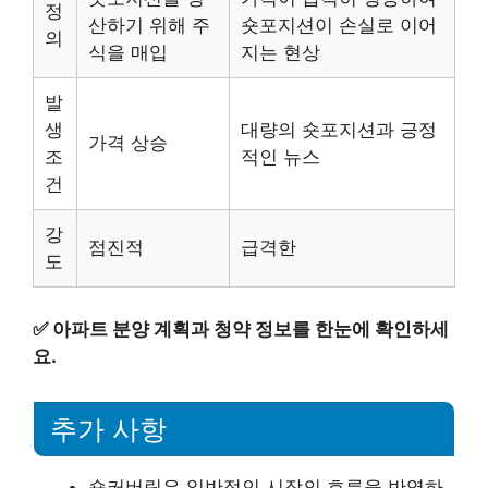
정
산하기 위해 주
숏포지션이 손실로 이어
의
식을 매입
지는 현상
발
생
대량의 숏포지션과 긍정
가격 상승
조
적인 뉴스
건
강
점진적
급격한
도
✅
아파트 분양 계획과 청약 정보를 한눈에 확인하세
요.
추가 사항
숏커버링은 일반적인 시장의 흐름을 반영하