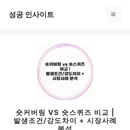
컨
텐
성공 인사이트
메
츠
로
뉴
건
너
뛰
기
숏커버링 VS 숏스퀴즈 비교 |
발생조건/강도차이 + 시장사례
분석