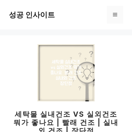
컨
텐
성공 인사이트
메
츠
로
뉴
건
너
뛰
기
세탁물 실내건조 VS 실외건조
뭐가 좋나요 | 빨래 건조 | 실내
외 건조 | 장단점