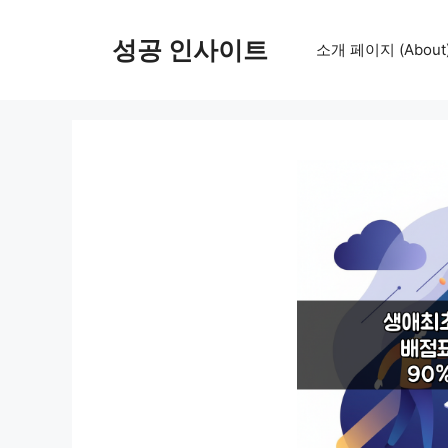
컨
텐
성공 인사이트
소개 페이지 (About
츠
로
건
너
뛰
기