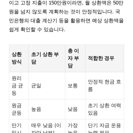
이고 고정 지출이 150만원이라면, 월 상환액은 50만
원을 넘지 않도록 계획하는 것이 안정적입니다. 국
민은행의 대출 계산기 등을 활용하면 예상 상환액을
쉽게 확인할 수 있습니다.
총 이
상환
초기 상환 부
자 부
적합한 경우
방식
담
담
원리
안정적 현금 흐
금 균
균일
보통
름
등
원금
초기 상환 여력
높음
낮음
균등
있음
만기
매우 낮음 (이
가장
단기 자금 운용
일시
자만 납부)
높음
능력 필요