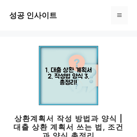
컨
텐
성공 인사이트
메
츠
로
뉴
건
너
뛰
기
상환계획서 작성 방법과 양식 |
대출 상환 계획서 쓰는 법, 조건
과 양식 총정리