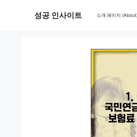
컨
텐
성공 인사이트
소개 페이지 (About
츠
로
건
너
뛰
기