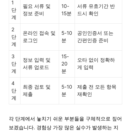
1
필요 서류 및
10-
서류 유효기간 반
단
정보 준비
15분
드시 확인
계
2
온라인 접속 및
5-10
공인인증서 또는
단
로그인
분
간편인증 준비
계
3
15-
정보 입력 및
오타 없이 정확하
단
20
서류 업로드
게 입력
계
분
4
최종 검토 및
5-10
제출 전 모든 항목
단
제출
분
재확인
계
각 단계에서 놓치기 쉬운 부분들을 구체적으로 짚어
보겠습니다. 경험상 가장 많은 실수가 발생하는 지