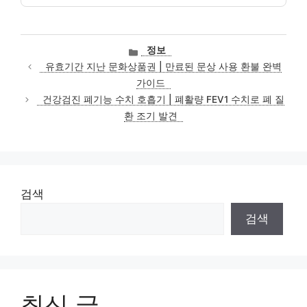
카
정보
테
유효기간 지난 문화상품권 | 만료된 문상 사용 환불 완벽
고
가이드
리
건강검진 폐기능 수치 호흡기 | 폐활량 FEV1 수치로 폐 질
환 조기 발견
검색
검색
최신 글