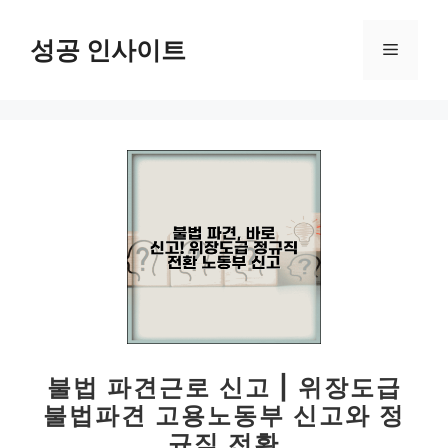
컨
텐
성공 인사이트
메
츠
로
뉴
건
너
뛰
기
불법 파견근로 신고 | 위장도급
불법파견 고용노동부 신고와 정
규직 전환