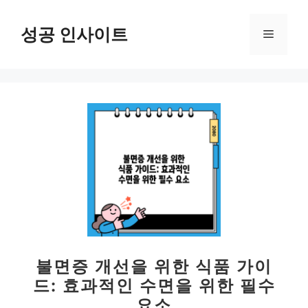
컨
텐
성공 인사이트
메
츠
로
뉴
건
너
뛰
기
불면증 개선을 위한 식품 가이
드: 효과적인 수면을 위한 필수
요소