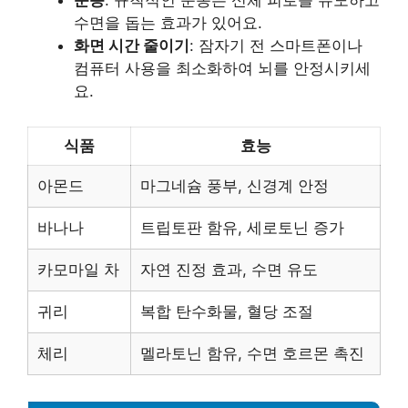
운동
: 규칙적인 운동은 신체 피로를 유도하고
수면을 돕는 효과가 있어요.
화면 시간 줄이기
: 잠자기 전 스마트폰이나
컴퓨터 사용을 최소화하여 뇌를 안정시키세
요.
식품
효능
아몬드
마그네슘 풍부, 신경계 안정
바나나
트립토판 함유, 세로토닌 증가
카모마일 차
자연 진정 효과, 수면 유도
귀리
복합 탄수화물, 혈당 조절
체리
멜라토닌 함유, 수면 호르몬 촉진