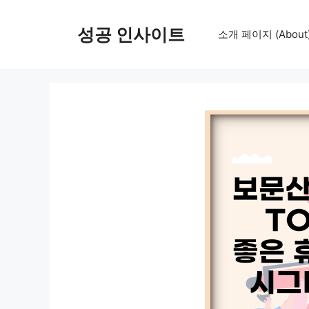
컨
텐
성공 인사이트
소개 페이지 (About
츠
로
건
너
뛰
기