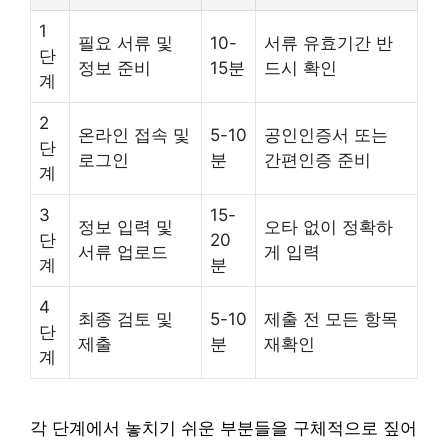
1
필요 서류 및
10-
서류 유효기간 반
단
정보 준비
15분
드시 확인
계
2
온라인 접속 및
5-10
공인인증서 또는
단
로그인
분
간편인증 준비
계
3
15-
정보 입력 및
오타 없이 정확하
단
20
서류 업로드
게 입력
계
분
4
최종 검토 및
5-10
제출 전 모든 항목
단
제출
분
재확인
계
각 단계에서 놓치기 쉬운 부분들을 구체적으로 짚어