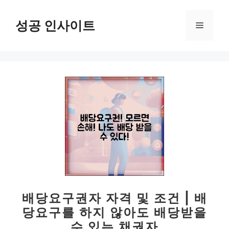
컨
텐
성공 인사이트
메
츠
로
뉴
건
너
뛰
기
배당요구권자 자격 및 조건 | 배
당요구를 하지 않아도 배당받을
수 있는 채권자