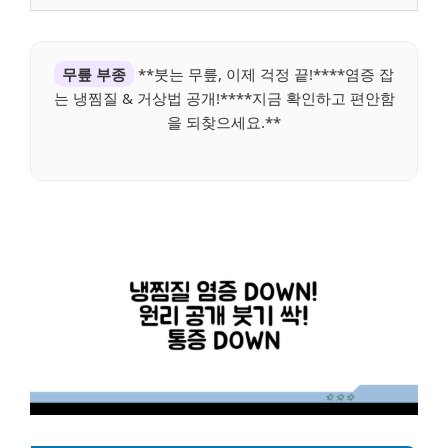
무릎 부종
**붓는 무릎, 이제 걱정 끝!****염증 잡
는 냉찜질 & 거상법 공개!****지금 확인하고 편안함
을 되찾으세요.**