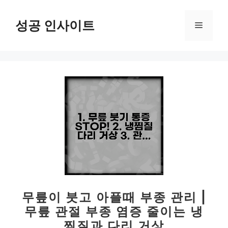
컨
텐
성공 인사이트
메
츠
로
뉴
건
너
뛰
기
무릎이 붓고 아플때 부종 관리 |
무릎 관절 부종 염증 줄이는 냉
찜질과 다리 거상