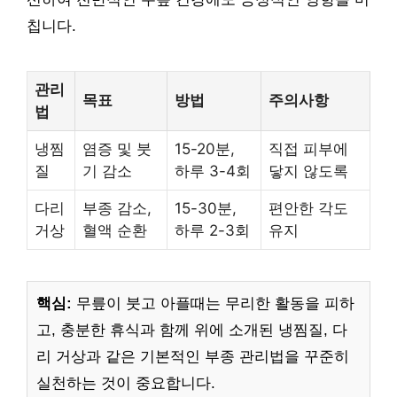
칩니다.
관리
목표
방법
주의사항
법
냉찜
염증 및 붓
15-20분,
직접 피부에
질
기 감소
하루 3-4회
닿지 않도록
다리
부종 감소,
15-30분,
편안한 각도
거상
혈액 순환
하루 2-3회
유지
핵심:
무릎이 붓고 아플때는 무리한 활동을 피하
고, 충분한 휴식과 함께 위에 소개된 냉찜질, 다
리 거상과 같은 기본적인 부종 관리법을 꾸준히
실천하는 것이 중요합니다.