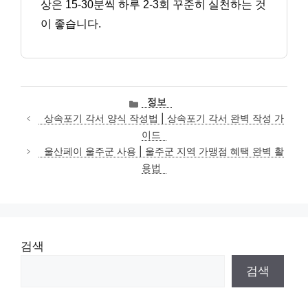
상은 15-30분씩 하루 2-3회 꾸준히 실천하는 것
이 좋습니다.
카
정보
테
상속포기 각서 양식 작성법 | 상속포기 각서 완벽 작성 가
고
이드
리
울산페이 울주군 사용 | 울주군 지역 가맹점 혜택 완벽 활
용법
검색
검색