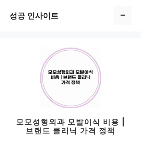
컨
텐
성공 인사이트
메
츠
로
뉴
건
너
뛰
기
모모성형외과 모발이식 비용 |
브랜드 클리닉 가격 정책