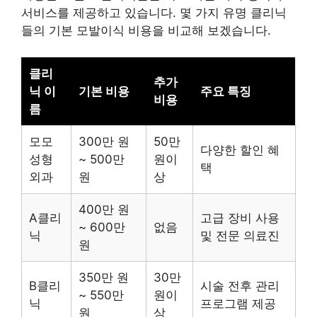
서비스를 제공하고 있습니다. 몇 가지 유명 클리닉
들의 기본 모발이식 비용을 비교해 보겠습니다.
클리
추가
닉 이
기본 비용
주요 특징
비용
름
모모
300만 원
50만
다양한 할인 혜
성형
~ 500만
원이
택
외과
원
상
400만 원
A클리
고급 장비 사용
~ 600만
없음
닉
및 전문 의료진
원
350만 원
30만
B클리
시술 전후 관리
~ 550만
원이
닉
프로그램 제공
원
상