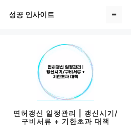
컨
텐
성공 인사이트
메
츠
로
뉴
건
너
뛰
기
면허갱신 일정관리 | 갱신시기/
구비서류 + 기한초과 대책