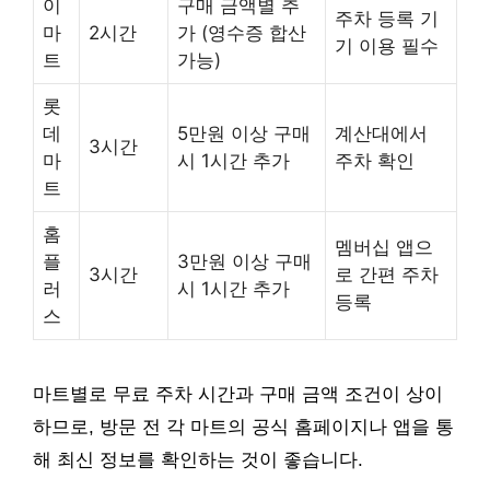
이
구매 금액별 추
주차 등록 기
마
2시간
가 (영수증 합산
기 이용 필수
트
가능)
롯
데
5만원 이상 구매
계산대에서
3시간
마
시 1시간 추가
주차 확인
트
홈
멤버십 앱으
플
3만원 이상 구매
3시간
로 간편 주차
러
시 1시간 추가
등록
스
마트별로 무료 주차 시간과 구매 금액 조건이 상이
하므로, 방문 전 각 마트의 공식 홈페이지나 앱을 통
해 최신 정보를 확인하는 것이 좋습니다.