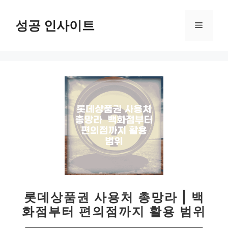
컨
텐
성공 인사이트
메
츠
로
뉴
건
너
뛰
기
롯데상품권 사용처 총망라 | 백
화점부터 편의점까지 활용 범위