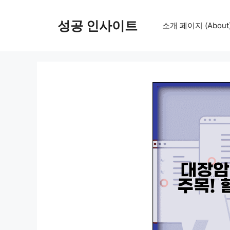
컨
텐
성공 인사이트
소개 페이지 (About
츠
로
건
너
뛰
기