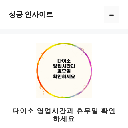
컨
텐
성공 인사이트
메
츠
로
뉴
건
너
뛰
기
다이소 영업시간과 휴무일 확인
하세요