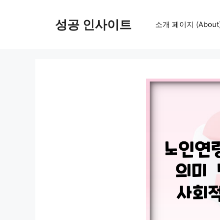
컨
텐
성공 인사이트
소개 페이지 (About
츠
로
건
너
뛰
기