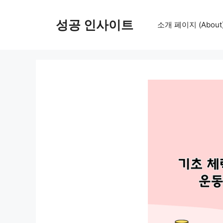
컨
텐
성공 인사이트
소개 페이지 (About
츠
로
건
너
뛰
기