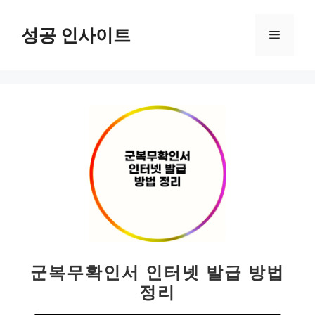
컨
텐
성공 인사이트
메
츠
로
뉴
건
너
뛰
기
군복무확인서 인터넷 발급 방법
정리