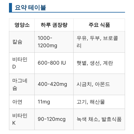
요약 테이블
영양소
하루 권장량
주요 식품
1000-
우유, 두부, 브로콜
칼슘
1200mg
리
비타민
600-800 IU
햇볕, 생선, 계란
D
마그네
400-420mg
시금치, 아몬드
슘
아연
11mg
고기, 해산물
비타민
90-120mcg
녹색 채소, 발효식품
K