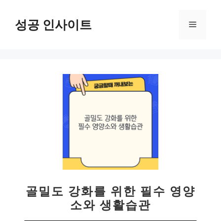
컨
텐
성공 인사이트
메
츠
로
뉴
건
너
뛰
기
골밀도 강화를 위한 필수 영양
소와 생활습관