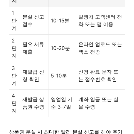
계
1
분실 신고
발행처 고객센터 전
단
10-15분
접수
화 또는 앱 이용
계
2
필요 서류
온라인 업로드 또는
단
10-20분
제출
팩스 전송
계
3
재발급 신
신청 완료 문자 또
단
5-10분
청 확인
는 접수번호 확인
계
4
재발급 상
영업일 기
계좌 입금 또는 실
단
품권 수령
준 3-7일
물 수령
계
상품권 분실 시 최대한 빨리 분실 신고를 해야 추가