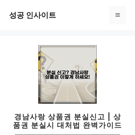
컨
텐
성공 인사이트
메
츠
로
뉴
건
너
뛰
기
경남사랑 상품권 분실신고 | 상
품권 분실시 대처법 완벽가이드