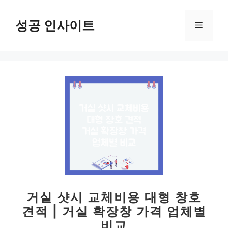
컨
텐
성공 인사이트
메
츠
로
뉴
건
너
뛰
기
거실 샷시 교체비용 대형 창호
견적 | 거실 확장창 가격 업체별
비교