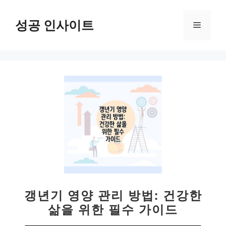
컨
텐
성공 인사이트
메
츠
로
뉴
건
너
뛰
기
갱년기 영양 관리 방법: 건강한
삶을 위한 필수 가이드