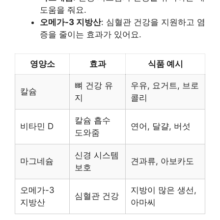
도움을 줘요.
오메가-3 지방산
: 심혈관 건강을 지원하고 염
증을 줄이는 효과가 있어요.
영양소
효과
식품 예시
뼈 건강 유
우유, 요거트, 브로
칼슘
지
콜리
칼슘 흡수
비타민 D
연어, 달걀, 버섯
도와줌
신경 시스템
마그네슘
견과류, 아보카도
보호
오메가-3
지방이 많은 생선,
심혈관 건강
지방산
아마씨